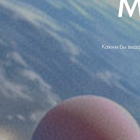
М
Каким бы выда