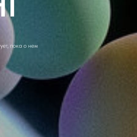
НГ
ет, пока о нем