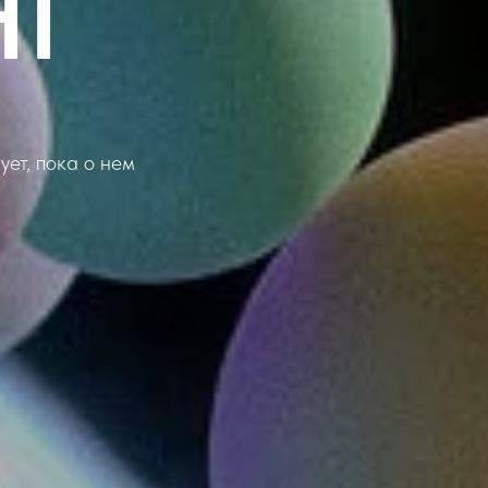
НГ
ет, пока о нем