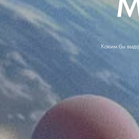
М
Каким бы выда