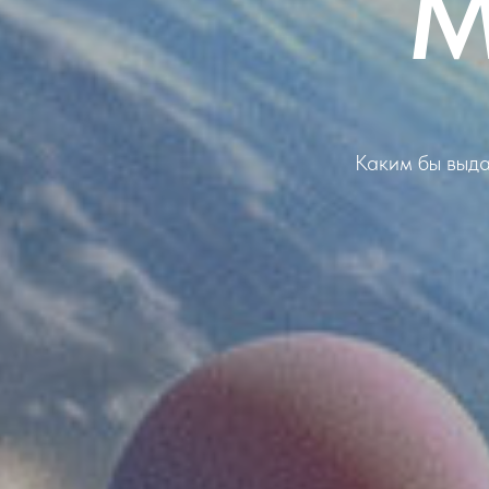
М
Каким бы выда