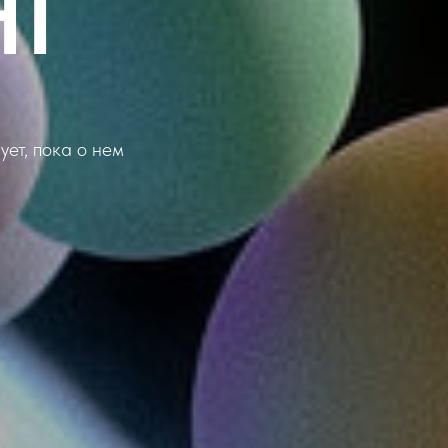
НГ
ет, пока о нем